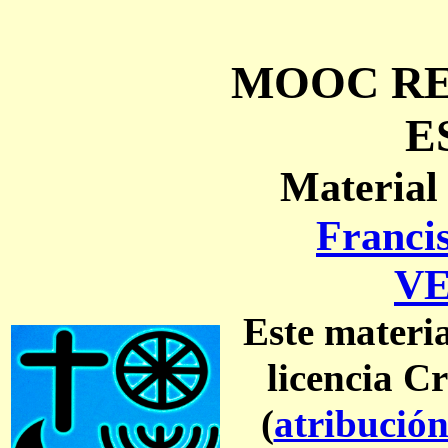
MOOC RE
E
Material
Franci
V
Este materia
licencia 
(
atribución